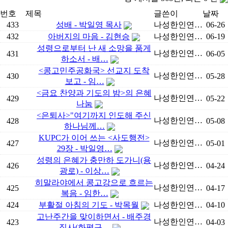
번호
제목
글쓴이
날짜
433
성배 - 박일영 목사
나성한인연…
06-26
432
아버지의 마음 - 김현승
나성한인연…
06-19
성령으로부터 난 새 소망을 품게
나성한인연…
431
06-05
하소서 - 배…
<콩고민주공화국> 선교지 도착
나성한인연…
430
05-28
보고 - 임…
<금요 찬양과 기도의 밤>의 은혜
나성한인연…
429
05-22
나눔
<은퇴사>"여기까지 인도해 주신
나성한인연…
428
05-08
하나님께…
KUPC가 이어 쓰는 <사도행전>
나성한인연…
427
05-01
29장 - 박일영…
성령의 은혜가 충만하 도가니(용
나성한인연…
426
04-24
광로) - 이상…
히말라야에서 콩고강으로 흐르는
나성한인연…
425
04-17
복음 - 임한…
424
부활절 아침의 기도 - 박목월
나성한인연…
04-10
고난주간을 맞이하면서 - 배주경
나성한인연…
423
04-03
집사(화평구…