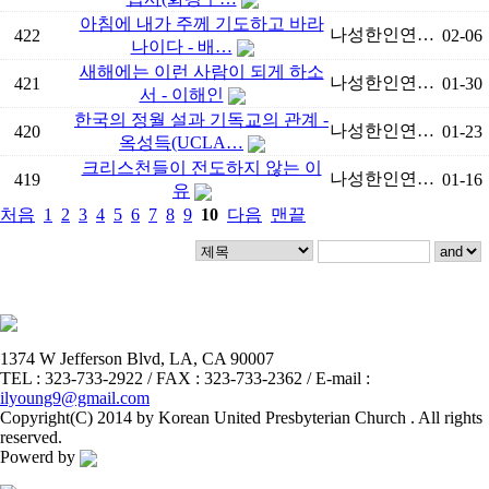
아침에 내가 주께 기도하고 바라
나성한인연…
422
02-06
나이다 - 배…
새해에는 이런 사람이 되게 하소
나성한인연…
421
01-30
서 - 이해인
한국의 정월 설과 기독교의 관계 -
나성한인연…
420
01-23
옥성득(UCLA…
크리스천들이 전도하지 않는 이
나성한인연…
419
01-16
유
처음
1
2
3
4
5
6
7
8
9
10
다음
맨끝
1374 W Jefferson Blvd, LA, CA 90007
TEL : 323-733-2922 / FAX : 323-733-2362 / E-mail :
ilyoung9@gmail.com
Copyright(C) 2014 by Korean United Presbyterian Church . All rights
reserved.
Powerd by