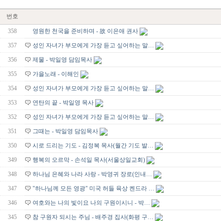
번호
358
영원한 천국을 준비하며 - 故 이은애 권사
357
성인 자녀가 부모에게 가장 듣고 싶어하는 말…
356
제물 - 박일영 담임목사
355
가을노래 - 이해인
354
성인 자녀가 부모에게 가장 듣고 싶어하는 말…
353
연탄의 끝 - 박일영 목사
352
성인 자녀가 부모에게 가장 듣고 싶어하는 말…
351
그때는 - 박일영 담임목사
350
시로 드리는 기도 - 김정복 목사(월간 기도 발…
349
행복의 오르막 - 손석일 목사(서울상일교회)
348
하나님 은혜와 나라 사랑 - 박영귀 장로(인내…
347
"하나님께 모든 영광" 미국 허들 육상 켄드라 …
346
여호와는 나의 빛이요 나의 구원이시니 - 박…
345
참 구원자 되시는 주님 - 배주경 집사(화평 구…