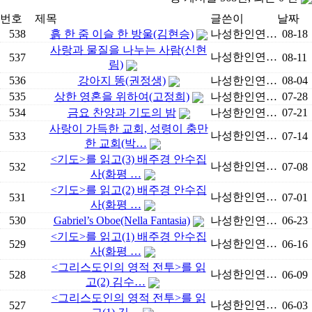
번호
제목
글쓴이
날짜
538
흙 한 줌 이슬 한 방울(김현승)
나성한인연…
08-18
사랑과 물질을 나누는 사람(신현
나성한인연…
537
08-11
림)
536
강아지 똥(권정생)
나성한인연…
08-04
535
상한 영혼을 위하여(고정희)
나성한인연…
07-28
534
금요 찬양과 기도의 밤
나성한인연…
07-21
사랑이 가득한 교회, 성령이 충만
나성한인연…
533
07-14
한 교회(박…
<기도>를 읽고(3) 배주경 안수집
나성한인연…
532
07-08
사(화평 …
<기도>를 읽고(2) 배주경 안수집
나성한인연…
531
07-01
사(화평 …
530
Gabriel’s Oboe(Nella Fantasia)
나성한인연…
06-23
<기도>를 읽고(1) 배주경 안수집
나성한인연…
529
06-16
사(화평 …
<그리스도인의 영적 전투>를 읽
나성한인연…
528
06-09
고(2) 김수…
<그리스도인의 영적 전투>를 읽
나성한인연…
527
06-03