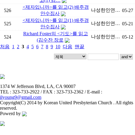
고(1) 김…
<제자입니까>를 읽고(2) 배주경
나성한인연…
526
05-27
안수집사
<제자입니까>를 읽고(1) 배주경
나성한인연…
525
05-21
안수집사
Richard Foster의 <기도>를 읽고
나성한인연…
524
05-12
(김수잔 장로
처음
1
2
3
4
5
6
7
8
9
10
다음
맨끝
1374 W Jefferson Blvd, LA, CA 90007
TEL : 323-733-2922 / FAX : 323-733-2362 / E-mail :
ilyoung9@gmail.com
Copyright(C) 2014 by Korean United Presbyterian Church . All rights
reserved.
Powerd by