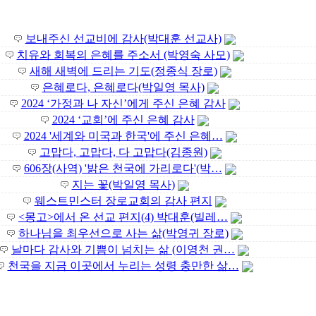
보내주신 선교비에 감사(박대훈 선교사)
치유와 회복의 은혜를 주소서 (박영숙 사모)
새해 새벽에 드리는 기도(정종식 장로)
은혜로다, 은혜로다(박일영 목사)
2024 ‘가정과 나 자신’에게 주신 은혜 감사
2024 ‘교회’에 주신 은혜 감사
2024 '세계와 미국과 한국'에 주신 은혜…
고맙다, 고맙다, 다 고맙다(김종원)
606장(사역) '밝은 천국에 가리로다'(박…
지는 꽃(박일영 목사)
웨스트민스터 장로교회의 감사 편지
<몽고>에서 온 선교 편지(4) 박대훈(빌레…
하나님을 최우선으로 사는 삶(박영귀 장로)
날마다 감사와 기쁨이 넘치는 삶 (이영천 권…
천국을 지금 이곳에서 누리는 성령 충만한 삶…