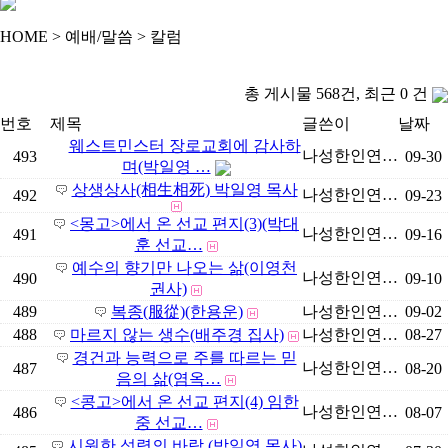
HOME > 예배/말씀 > 칼럼
총 게시물 568건, 최근 0 건
번호
제목
글쓴이
날짜
웨스트민스터 장로교회에 감사하
나성한인연…
493
09-30
며(박일영 …
상생상사(相生相死) 박일영 목사
나성한인연…
492
09-23
<몽고>에서 온 선교 편지(3)(박대
나성한인연…
491
09-16
훈 선교…
예수의 향기만 나오는 삶(이영천
나성한인연…
490
09-10
권사)
489
복종(服從)(한용운)
나성한인연…
09-02
488
마르지 않는 생수(배주경 집사)
나성한인연…
08-27
경건과 능력으로 주를 따르는 믿
나성한인연…
487
08-20
음의 삶(염옥…
<콩고>에서 온 선교 편지(4) 임한
나성한인연…
486
08-07
중 선교…
시원한 성령의 바람 (박일영 목사)