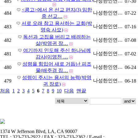
나성한인연…
485
07-30
<콩고>에서 온 선교 편지(3) 임한
나성한인연…
484
07-22
중 선교…
서로 오래 참고 용서하는 교회(박
나성한인연…
483
07-16
영숙 사모)
독선과 고집을 버리고 배려하는
나성한인연…
482
07-08
삶(박영귀 장…
여기까지 인도해 주신 하나님께
나성한인연…
481
07-02
감사(이영천 …
성령을 힘입어 새로 거듭난 피조
나성한인연…
480
06-24
물(배주경 집…
성령이 주시는 용서의 능력(박영
나성한인연…
479
06-18
귀 장로)
처음
1
2
3
4
5
6
7
8
9
10
다음
맨끝
1374 W Jefferson Blvd, LA, CA 90007
TEL : 323-733-2922 / FAX : 323-733-2362 / E-mail :