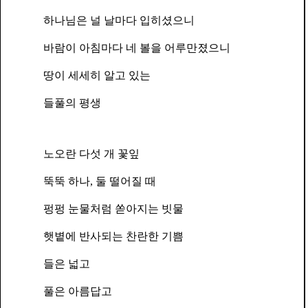
하나님은 널 날마다 입히셨으니
바람이 아침마다 네 볼을 어루만졌으니
땅이 세세히 알고 있는
들풀의 평생
노오란 다섯 개 꽃잎
뚝뚝 하나
,
둘 떨어질 때
펑펑 눈물처럼 쏟아지는 빗물
햇볕에 반사되는 찬란한 기쁨
들은 넓고
풀은 아름답고