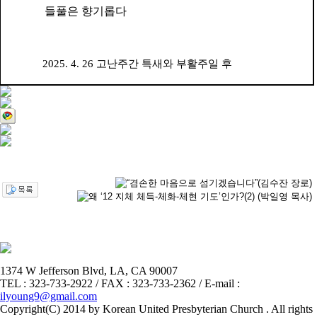
들풀은 향기롭다
2025. 4. 26
고난주간 특새와 부활주일 후
1374 W Jefferson Blvd, LA, CA 90007
TEL : 323-733-2922 / FAX : 323-733-2362 / E-mail :
ilyoung9@gmail.com
Copyright(C) 2014 by Korean United Presbyterian Church . All rights