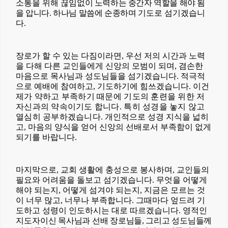
소통을 위해 끊임
없이 노력하는 중간자 역할을 해야 됨
을 압니다
.
하나님 말씀에 순종하며
기도로 섬기겠습니
다
.
장로가 할 수 있는 다짐이라면
,
우선 저의 시간과 노력
을 다해 다른 교인들에게 신앙의 모범이 되며
,
겸손한
마음으로 목사님과 성도님들을 섬기겠습니다
.
적극적
으로 예배에 참여하고
,
기도하기에 힘쓰겠습니다
.
이건
제가 약하고 부족하기 때문에 기도의 훈련을 위한 저
자신과의 약속이기도 합니다
.
특히 성경을 놓지 않고
열심히 공부하겠습니다
.
개인적으로 성경 지식을 넓히
고
,
마음의 양식을 얻어 신앙의 선배로서 부족함이 없게
되기를 바랍니다
.
마지막으로
,
교회 생활에 충성으로 봉사하며
,
교인들의
필요와 어려움을 돌보고 섬기겠습니다
.
무엇을 어떻게
해야 되는지
,
어떻게 섬겨야 되는지
,
지금은 모르는 것
이 너무 많고
,
너무나 부족합니다
.
그때마다 엎드려 기
도하고 성령이 인도하시는 대로 따르겠습니다
.
영적인
지도자
이신 목사님과 선배 장로님들
,
그리고 성도님들께