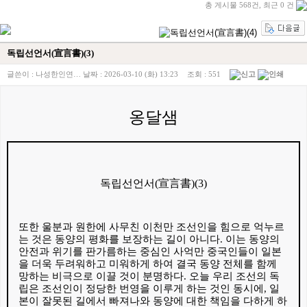
총 게시물 568건, 최근 0 건
독립선언서(宣言書)(3)
글쓴이 :
나성한인연…
날짜 :
2026-03-10 (화) 13:23
조회 :
551
옹달샘
독립선언서
(
宣言書
)(3)
또한 울분과 원한에 사무친 이천만 조선인을 힘으로 억누르
는 것은 동양의 평화를 보장하는 길이 아니다
.
이는 동양의
안전과 위기를 판가름하는 중심인 사억만 중국인들이 일본
을 더욱 두려워하고 미워하게 하여 결국 동양 전체를 함께
망하는 비극으로 이끌 것이 분명하다
.
오늘 우리 조선의 독
립은 조선인이 정당한 번영을 이루게 하는 것인 동시에
,
일
본이 잘못된 길에서 빠져나와 동양에 대한 책임을 다하게 하