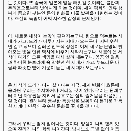
는 것이다
.
또 중국이 일본에 땅을 빼앗길 것이라는 불안과
두려움으로부터 벗어나게 하는 것이며
,
세계 평화와 인류 행
복의 중요한 부분인 동양 평화를 이룰 발판을 마련하는 것이
다
.
조선의 독립이 어찌 사소한 감정의 문제인가
!
아
,
새로운 세상이 눈앞에 펼쳐지는구나
.
힘으로 억누르는 시
대가 가고
,
도의가 이루어지는 시대가 오는구나
.
지난 수천
년 갈고 닦으며 길러온 인도적 정신이 이제 새로운 문명의 밝
아오는 빛을 인류 역사에 비추기 시작하는구나
.
새봄이 온 세
상에 다가와 모든 생명을 다시 살려 내는구나
.
꽁꽁 언 얼음
과 차디찬 눈보라에 숨 막혔던 한 시대가 가고
,
부드러운 바
람과 따뜻한 볕에 기운이 돋는 새 시대가 오는구나
.
온 세상의 도리가 다시 살아나는 지금
,
세계 변화의 흐름에
올라탄 우리는 주저하거나 거리낄 것이 없다
.
우리는 원래부
터 지닌 자유권을 지켜서 풍요로운 삶의 즐거움을 마음껏 누
릴 것이다
.
원래부터 풍부한 독창성을 발휘하여 봄기운 가득
한 세계에 민족의 우수한 문화를 꽃피울 것이다
.
그래서 우리는 떨쳐 일어나는 것이다
.
양심이 나와 함께 있
으며 진리가 나와 함께 나아간다
.
남녀노소 구별 없이 어둡