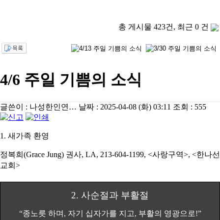
총 게시물 423건, 최근 0 건
4/6 주일 기쁨의 소식
글쓴이 :
나성한인연…
날짜 :
2025-04-08 (화) 03:11
조회 :
555
1.
새가족 환영
정복희
(Grace Jung)
권사
, LA, 213-604-1199, <
사랑구역
>, <
한나선
교회
>
2.
사순절과 부활절
“
종노릇 하며
,
자기 십자가를 지고
,
부활의 영광으로
!”