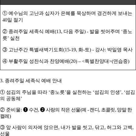
①
예수님의 고난과 십자가 은혜를 묵상하며 경건하게 보내는
40
일 절기
②
종려주일 세족식 예배
(13,
다음 주일
) -
발을 씻어주며
‘
종노
릇
’
실천
③
고난주간 특별새벽기도회
(15-19,
화
-
토
) -
강사
:
박일영 목사
④
부활주일 성찬식과 찬양예배
(20)
–
<
특별찬양대
>(
연습중
)
3.
종려주일 세족식 예배
안내
①
섬김의 주님을 따라
‘
종노릇
’
을 실천하는
‘
섬김의 인생
’, ‘
섬김
의 공동체
’
②
준비물
:
❶
수건
,
❷
사랑의 작은 선물
(
예
-
캔디
,
초콜릿
,
양말 한
켤레
)
③
앞 사람이 의자에 앉으면
,
내가 발을
씻고
,
닦고
,
허그와 고백
,
선물