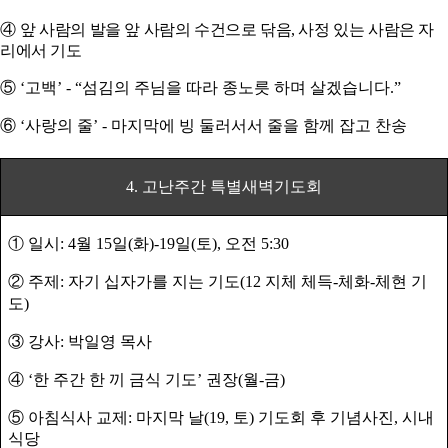
④
앞 사람의 발을 앞 사람의
수건
으로 닦음
,
사정 있는 사람은 자
리에서 기도
⑤
‘
고백
’
- “
섬김의 주님을 따라 종노릇 하며 살겠습니다
.”
⑥
‘
사랑의 줄
’
-
마지막에 빙 둘러서서 줄을 함께 잡고 찬송
4.
고난주간 특별새벽기도회
①
일시
: 4
월
15
일
(
화
)-19
일
(
토
),
오전
5:30
②
주제
:
자기 십자가를 지는 기도
(12
지체 체득
-
체화
-
체현 기
도
)
③
강사
:
박일영 목사
④
‘
한 주간 한 끼 금식 기도
’
권장
(
월
-
금
)
⑤
아침식사 교제
:
마지막 날
(19,
토
)
기도회 후 기념사진
,
시내
식당