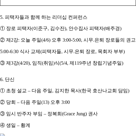
5.
피택자들과 함께 하는 리더십 컨퍼런스
①
장로 피택자
(
이준구
,
김수잔
),
안수집사 피택자
(
배주경
)
②
제
2
강
:
오늘 주일
(4/6)
오후
3:00-5:00,
시무
.
은퇴 장로들의 권고
5:00-6:30
식사 교제
(
피택자들
,
시무
.
은퇴 장로
,
목회자 부부
)
③
제
3
강
(4/20),
임직
(
취임
)
식
(5/4,
제
119
주년 창립기념주일
)
6.
단신
①
초청 설교
–
다음 주일
,
김지한 목사
(
한국 호산나교회 담임
)
②
당회
–
다음 주일
(13)
오후
3:00
③
임시 반주자 부임
–
정복희
(Grace Jung)
권사
④
생일
–
황계