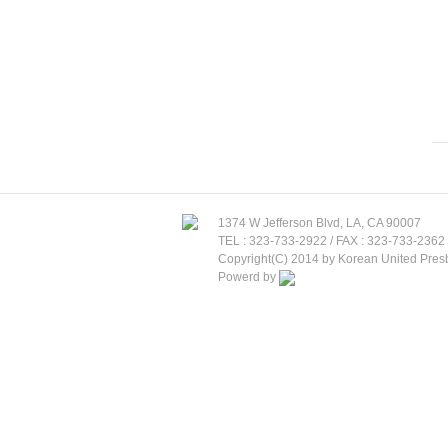
1374 W Jefferson Blvd, LA, CA 90007
TEL : 323-733-2922 / FAX : 323-733-2362 /
Copyright(C) 2014 by Korean United Presby
Powerd by